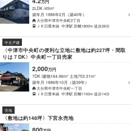
4.2
万円
2LDK
45m²
築年月
1986年2月（築40年）
大分県中津市中央町2丁目
ＪＲ日豊本線
中津駅
距離1800m
徒歩26分
中古戸建
〈中津市中央町の便利な立地に敷地は約227坪・間取
りは７DK〉中央町一丁目売家
2,000
万
円
7DK
建物164.96m² 土地753.31m²
築年月
1986年10月（築39年）
大分県中津市中央町一丁目
ＪＲ日豊本線
中津駅
距離1100m
徒歩14分
売地
〈敷地は約148坪〉下宮永売地
800
万
円