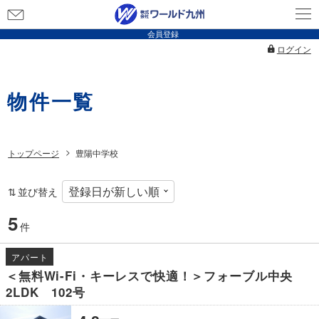
お
問
会員登録
い
ログイン
合
わ
物件一覧
せ
トップページ
豊陽中学校
並び替え
5
件
アパート
＜無料Wi-Fi・キーレスで快適！＞フォーブル中央
2LDK 102号