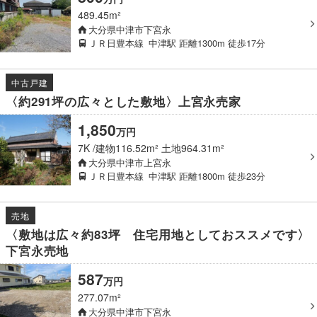
489.45m²
大分県中津市下宮永
ＪＲ日豊本線
中津駅
距離1300m
徒歩17分
中古戸建
〈約291坪の広々とした敷地〉上宮永売家
1,850
万
円
7K
建物116.52m² 土地964.31m²
大分県中津市上宮永
ＪＲ日豊本線
中津駅
距離1800m
徒歩23分
売地
〈敷地は広々約83坪 住宅用地としておススメです〉
下宮永売地
587
万
円
277.07m²
大分県中津市下宮永