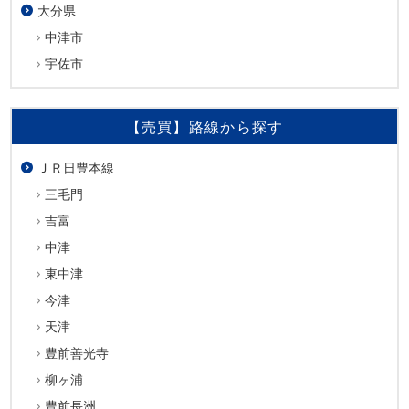
大分県
中津市
宇佐市
【売買】路線から探す
ＪＲ日豊本線
三毛門
吉富
中津
東中津
今津
天津
豊前善光寺
柳ヶ浦
豊前長洲