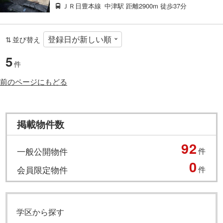
ＪＲ日豊本線
中津駅
距離2900m
徒歩37分
並び替え
5
件
前のページにもどる
掲載物件数
92
一般公開物件
件
0
会員限定物件
件
学区から探す