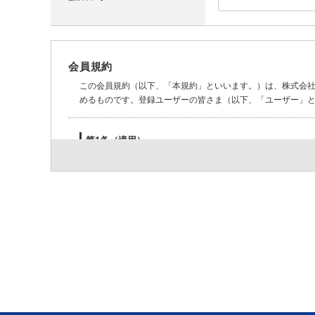
会員規約
この会員規約（以下、「本規約」といいます。）は、株式会
めるものです。登録ユーザーの皆さま（以下、「ユーザー」
第1条（適用）
本規約は、ユーザーと当社との間の本サービスの利用に関わ
第2条（利用登録）
登録希望者が当社の定める方法によって利用登録を申請
当社は、利用登録の申請者に以下の事由があると判断し
（1）利用登録の申請に際して虚偽の事項を届け出た場合
（2）本規約に違反したことがある者からの申請である場
（3）その他、当社が利用登録を相当でないと判断した場
第3条（ユーザーIDおよびパスワードの管理）
ユーザーは、自己の責任において、本サービスのユーザー