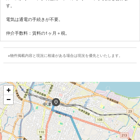
す。
電気は通電の手続きが不要。
仲介手数料：賃料の1ヶ月＋税。
物件掲載内容と現況に相違がある場合は現況を優先といたします。
+
−
location_on