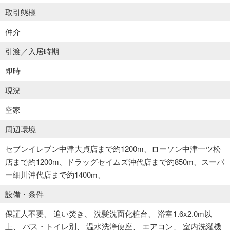
取引態様
仲介
引渡／入居時期
即時
現況
空家
周辺環境
セブンイレブン中津大貞店まで約1200m、ローソン中津一ツ松
店まで約1200m、ドラッグセイムズ沖代店まで約850m、スーパ
ー細川沖代店まで約1400m、
設備・条件
保証人不要
追い焚き
洗髪洗面化粧台
浴室1.6x2.0m以
上
バス・トイレ別
温水洗浄便座
エアコン
室内洗濯機