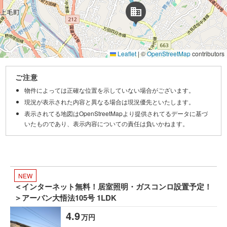
domain
Leaflet
|
©
OpenStreetMap
contributors
ご注意
物件によっては正確な位置を示していない場合がございます。
現況が表示された内容と異なる場合は現況優先といたします。
表示されてる地図はOpenStreetMapより提供されてるデータに基づ
いたものであり、表示内容についての責任は負いかねます。
NEW
＜インターネット無料！居室照明・ガスコンロ設置予定！
＞アーバン大悟法105号 1LDK
4.9
万円