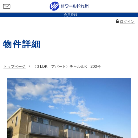
お
問
会員登録
い
ログイン
合
わ
物件詳細
せ
トップページ
〈３LDK アパート〉チャルルK 203号