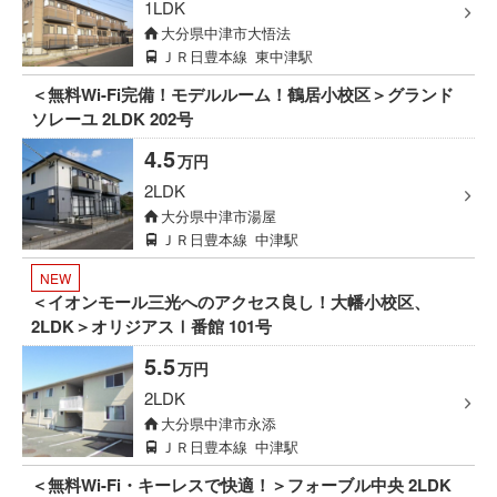
1LDK
大分県中津市大悟法
ＪＲ日豊本線
東中津駅
＜無料Wi-Fi完備！モデルルーム！鶴居小校区＞グランド
ソレーユ 2LDK 202号
4.5
万円
2LDK
大分県中津市湯屋
ＪＲ日豊本線
中津駅
NEW
＜イオンモール三光へのアクセス良し！大幡小校区、
2LDK＞オリジアスⅠ番館 101号
5.5
万円
2LDK
大分県中津市永添
ＪＲ日豊本線
中津駅
＜無料Wi-Fi・キーレスで快適！＞フォーブル中央 2LDK