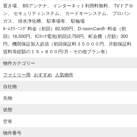
置き場
BSアンテナ
インターネット利用料無料
TVドアホ
ン
セキュリティシステム
カードキーシステム
プロパン
ガス
排水浄化槽
駐車場有
駐輪場
ﾙｰﾑｸﾘｰﾆﾝｸﾞ料金（初回）82,500円、D-roomCardｷｰ料金（初
回）16,500円、ICﾛｯｸ電池(初回)2,750円、町会費（月額）300
円。機関保証加入必須（初回保証料３５０００円、月額保証料
賃料等総額の１％＋８００円/月・その他プラン有）
物件カテゴリー
ファミリー用
おすすめ
人気物件
自社物
先物
状態
空有
物件番号