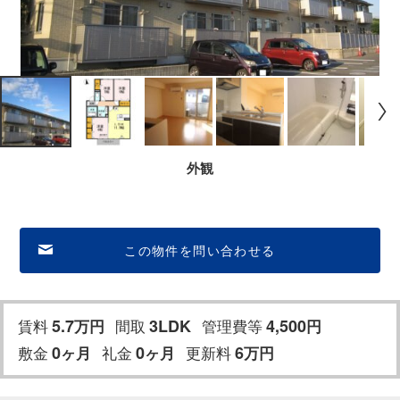
外観
この物件を問い合わせる
賃料
5.7
間取
3LDK
管理費等
4,500
万円
円
敷金
0
礼金
0
更新料
6
ヶ月
ヶ月
万円