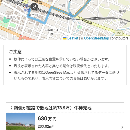
location_on
Leaflet
|
©
OpenStreetMap
contributors
ご注意
物件によっては正確な位置を示していない場合がございます。
現況が表示された内容と異なる場合は現況優先といたします。
表示されてる地図はOpenStreetMapより提供されてるデータに基づ
いたものであり、表示内容についての責任は負いかねます。
〈 南側が道路で敷地は約78.9坪〉牛神売地
630
万
円
260.82m²