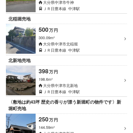
大分県中津市牛神
ＪＲ日豊本線
中津駅
北稲堀売地
500
万
円
300.09m²
大分県中津市北稲堀
ＪＲ日豊本線
中津駅
北新地売地
398
万
円
198.6m²
大分県中津市北新地
ＪＲ日豊本線
中津駅
〈敷地は約43坪 歴史の香りが漂う新堀町の物件です〉新
堀町売地
250
万
円
144.59m²