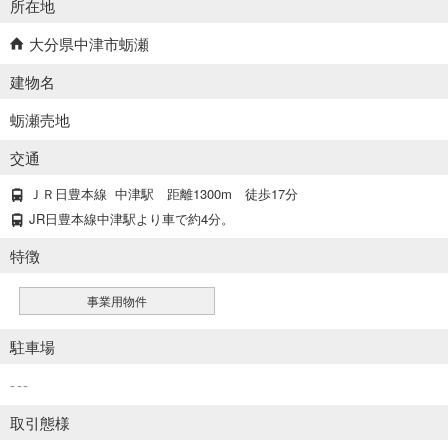
所在地
大分県中津市蛎瀬
建物名
蛎瀬売地
交通
ＪＲ日豊本線
中津駅
距離1300m
徒歩17分
JR日豊本線中津駅より車で約4分。
特徴
事業用物件
駐車場
---
取引態様