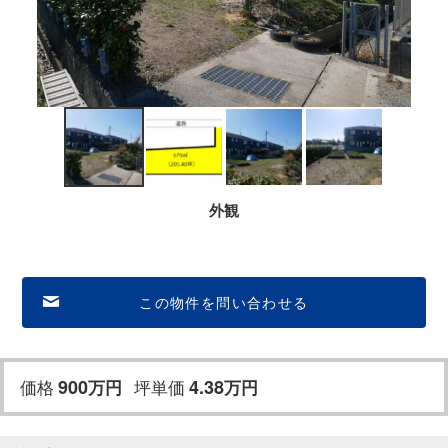
外観
この物件を問い合わせる
価格
900
坪単価
4.38
万
円
万円