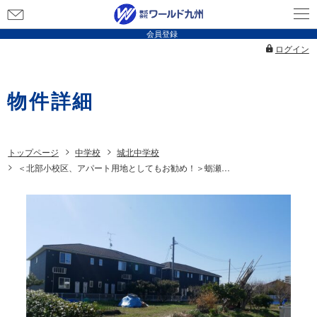
お
問
会員登録
い
ログイン
合
わ
物件詳細
せ
トップページ
中学校
城北中学校
＜北部小校区、アパート用地としてもお勧め！＞蛎瀬売地