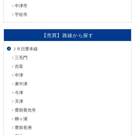
中津市
宇佐市
【売買】路線から探す
ＪＲ日豊本線
三毛門
吉富
中津
東中津
今津
天津
豊前善光寺
柳ヶ浦
豊前長洲