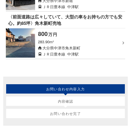
大分県中津市新堀
ＪＲ日豊本線
中津駅
〈前面道路は広々していて、大型の車をお持ちの方でも安
心。約85坪〉角木新町売地
800
万
円
283.90m²
大分県中津市角木新町
ＪＲ日豊本線
中津駅
お問い合わせ内容入力
内容確認
お問い合わせ完了