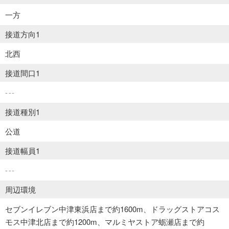
一方
接道方向1
北西
接道間口1
---
接道種別1
公道
接道幅員1
---
周辺環境
セブンイレブン中津東浜店まで約1600m、ドラッグストアコス
モス中津北店まで約1200m、マルミヤストア蛎瀬店まで約