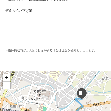
里道の払い下げ済。
物件掲載内容と現況に相違がある場合は現況を優先といたします。
+
−
domain