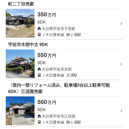
町二丁目売家
350
万
円
6DK
大分県宇佐市子安町
ＪＲ日豊本線
柳ヶ浦駅
宇佐市木部中古 9DK
550
万
円
9DK
大分県宇佐市木部
ＪＲ日豊本線
天津駅
〈室内一部リフォーム済み、駐車場3台以上駐車可能
6DK〉江須賀売家
560
万
円
6DK
大分県宇佐市江須賀
ＪＲ日豊本線
柳ヶ浦駅