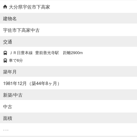
大分県宇佐市下高家
建物名
宇佐市下高家中古
交通
ＪＲ日豊本線
豊前善光寺駅
距離2900m
車で6分
築年月
1981年12月（築44年8ヶ月）
新築/中古
中古
面積
---