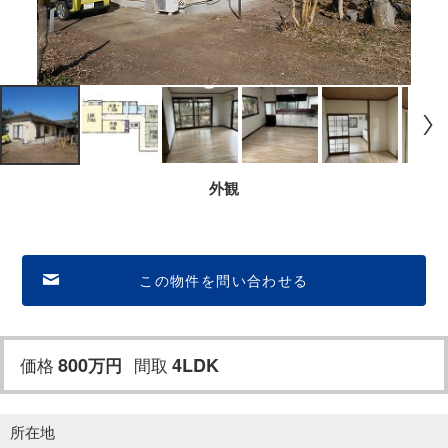
外観
この物件を問い合わせる
価格
800
間取
4LDK
万
円
所在地