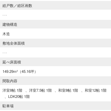
総戸数／総区画数
---
建物構造
木造
敷地全体面積
---
延べ床面積
149.29m²
（45.16坪）
間取内容
洋室8帖 1階
洋室7.5帖 1階
和室8帖 1階
和室12帖 1階
LDK20帖 1階
駐車場