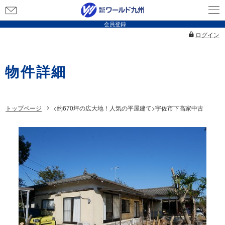
お
問
会員登録
い
ログイン
合
わ
物件詳細
せ
トップページ
<約670坪の広大地！人気の平屋建て>宇佐市下高家中古