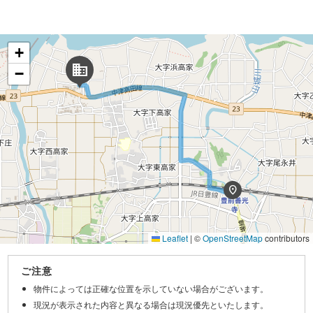
+
domain
−
location_on
Leaflet
|
©
OpenStreetMap
contributors
ご注意
物件によっては正確な位置を示していない場合がございます。
現況が表示された内容と異なる場合は現況優先といたします。