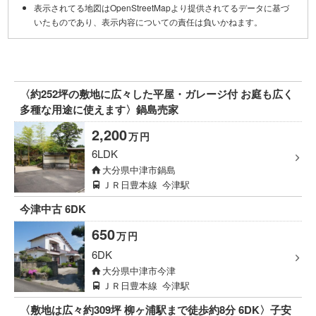
表示されてる地図はOpenStreetMapより提供されてるデータに基づ
いたものであり、表示内容についての責任は負いかねます。
〈約252坪の敷地に広々した平屋・ガレージ付 お庭も広く
多種な用途に使えます〉鍋島売家
2,200
万
円
6LDK
大分県中津市鍋島
ＪＲ日豊本線
今津駅
今津中古 6DK
650
万
円
6DK
大分県中津市今津
ＪＲ日豊本線
今津駅
〈敷地は広々約309坪 柳ヶ浦駅まで徒歩約8分 6DK〉子安