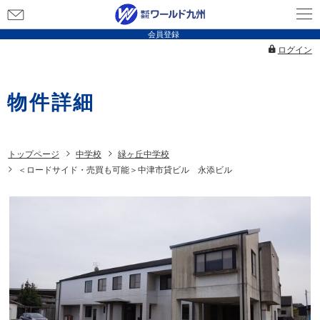
お
問
会員登録
い
ログイン
合
わ
物件詳細
せ
トップページ
中学校
緑ヶ丘中学校
＜ロードサイド・売買も可能＞中津市貸ビル 永添ビル