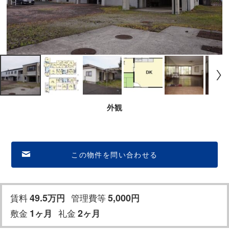
外観
この物件を問い合わせる
賃料
49.5
管理費等
5,000
万円
円
敷金
1
礼金
2
ヶ月
ヶ月