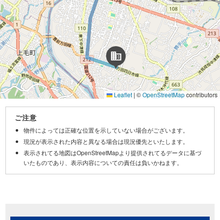
domain
Leaflet
|
©
OpenStreetMap
contributors
ご注意
物件によっては正確な位置を示していない場合がございます。
現況が表示された内容と異なる場合は現況優先といたします。
表示されてる地図はOpenStreetMapより提供されてるデータに基づ
いたものであり、表示内容についての責任は負いかねます。