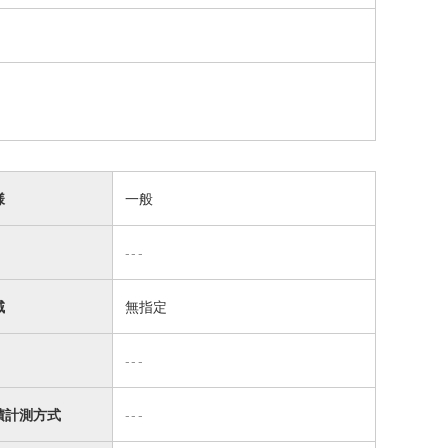
様
一般
---
域
無指定
---
積計測方式
---