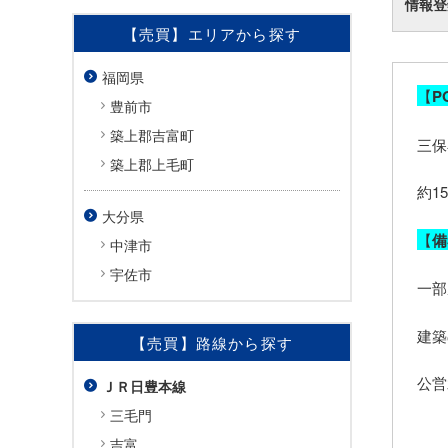
情報登
【売買】エリアから探す
福岡県
【
P
豊前市
築上郡吉富町
三保
築上郡上毛町
約1
大分県
【
備
中津市
宇佐市
一部
建築
【売買】路線から探す
公営
ＪＲ日豊本線
三毛門
吉富