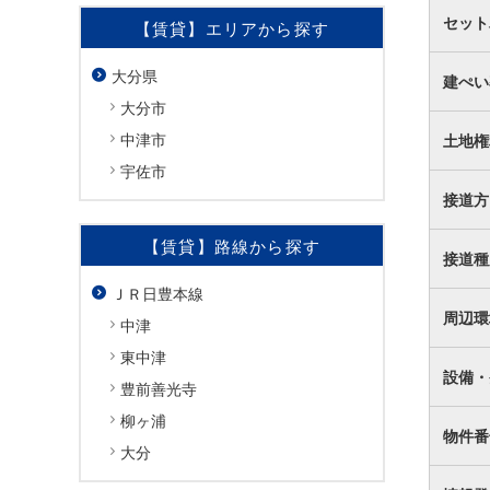
セット
【賃貸】エリアから探す
大分県
建ぺい
大分市
中津市
土地権
宇佐市
接道方
【賃貸】路線から探す
接道種
ＪＲ日豊本線
周辺環
中津
東中津
設備・
豊前善光寺
柳ヶ浦
物件番
大分