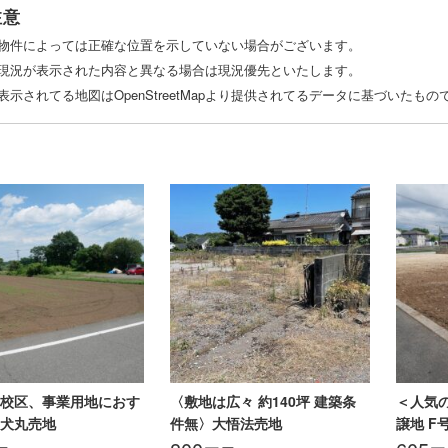
注意
物件によっては正確な位置を示していない場合がございます。
現況が表示された内容と異なる場合は現況優先といたします。
表示されてる地図はOpenStreetMapより提供されてるデータに基づいた
校区、事業用地におす
〈敷地は広々 約140坪 建築条
＜人気
犬丸売地
件無〉大悟法売地
譲地 F