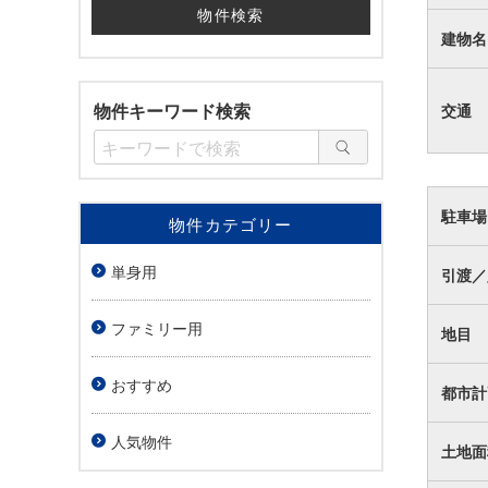
建物名
物件キーワード検索
交通
駐車場
物件カテゴリー
単身用
引渡／
ファミリー用
地目
おすすめ
都市計
人気物件
土地面