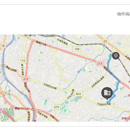
物件掲
location_on
domain