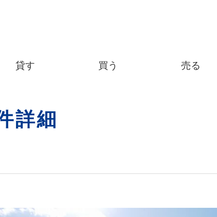
貸す
買う
売る
件詳細