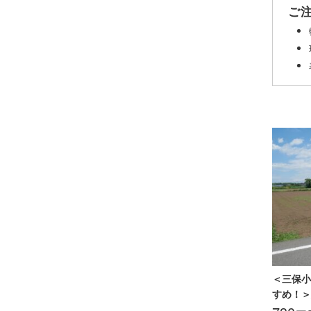
ご
＜三保小
すめ！＞