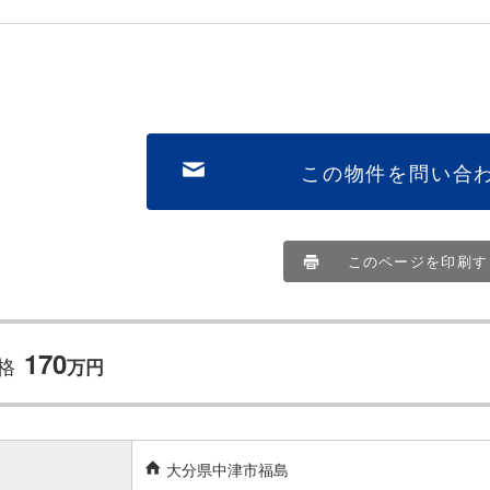
この物件を問い合
このページを印刷す
170
格
万
円
大分県中津市福島