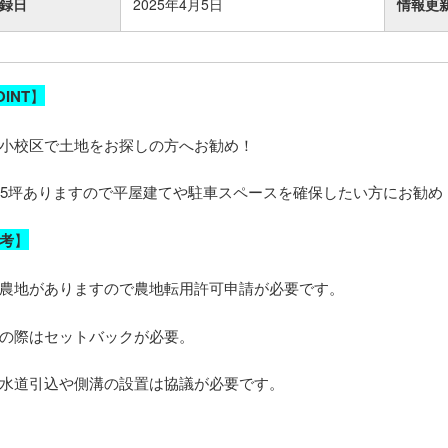
録日
2025年4月5日
情報更
OINT
】
小校区で土地をお探しの方へお勧め！
55坪ありますので平屋建てや駐車スペースを確保したい方にお勧め
考
】
農地がありますので農地転用許可申請が必要です。
の際はセットバックが必要。
水道引込や側溝の設置は協議が必要です。