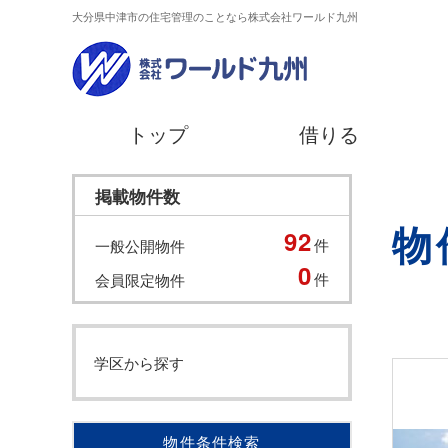
大分県中津市の住宅管理のことなら株式会社ワールド九州
トップ
借りる
掲載物件数
物
92
件
一般公開物件
0
件
会員限定物件
学区から探す
物件条件検索