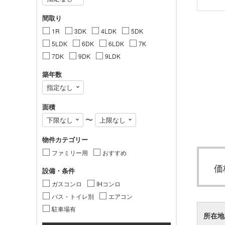
間取り
1R
3DK
4LDK
5DK
5LDK
6DK
6LDK
7K
7DK
9DK
9LDK
築年数
面積
〜
物件カテゴリー
ファミリー用
おすすめ
価
設備・条件
ガスコンロ
IHコンロ
バス・トイレ別
エアコン
駐車場有
所在地