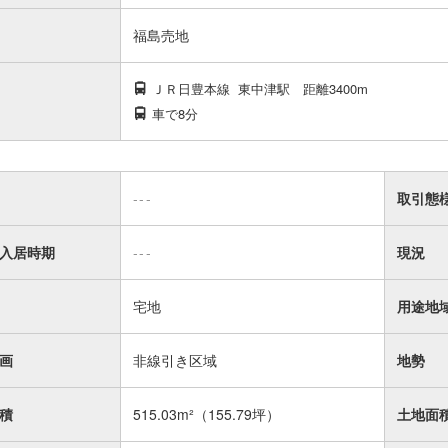
福島売地
ＪＲ日豊本線
東中津駅
距離3400m
車で8分
---
取引態
入居時期
---
現況
宅地
用途地
画
非線引き区域
地勢
積
515.03m²
（155.79坪）
土地面