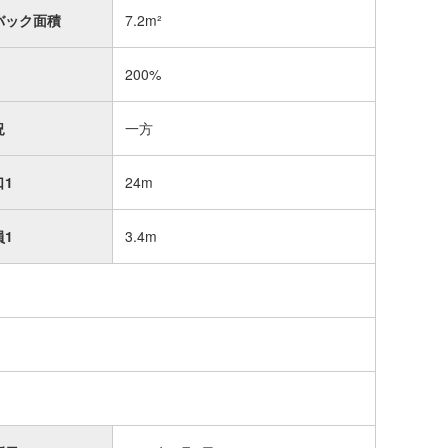
バック面積
7.2m²
200%
況
一方
口1
24m
員1
3.4m