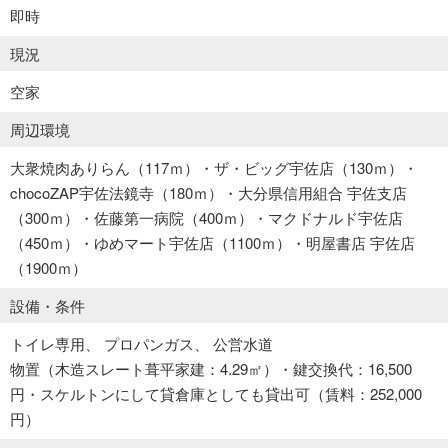
即時
現況
空家
周辺環境
大衆焼肉ありらん（117ｍ）・ザ・ビッグ宇佐店（130ｍ）・
chocoZAP宇佐法鏡寺（180ｍ）・大分県信用組合 宇佐支店
（300ｍ）・佐藤第一病院（400ｍ）・マクドナルド宇佐店
（450ｍ）・ゆめマート宇佐店（1100ｍ）・明屋書店 宇佐店
（1900ｍ）
設備・条件
トイレ専用
プロパンガス
公営水道
物置（木造スレート葺平家建：4.29㎡）・鍵交換代：16,500
円・スケルトンにして貸倉庫としても貸出可（賃料：252,000
円）