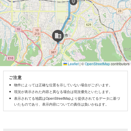
location_on
domain
Leaflet
|
©
OpenStreetMap
contributors
ご注意
物件によっては正確な位置を示していない場合がございます。
現況が表示された内容と異なる場合は現況優先といたします。
表示されてる地図はOpenStreetMapより提供されてるデータに基づ
いたものであり、表示内容についての責任は負いかねます。