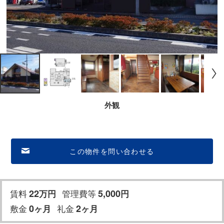
外観
この物件を問い合わせる
賃料
22
管理費等
5,000
万円
円
敷金
0
礼金
2
ヶ月
ヶ月