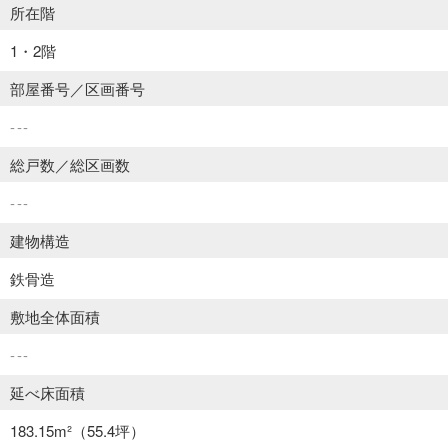
所在階
1・2階
部屋番号／区画番号
---
総戸数／総区画数
---
建物構造
鉄骨造
敷地全体面積
---
延べ床面積
183.15m²
（55.4坪）