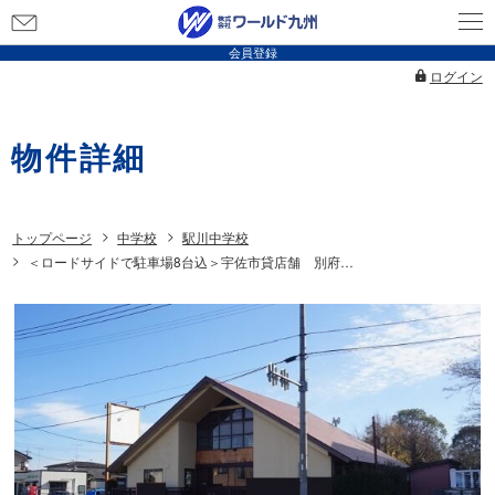
お
問
会員登録
い
ログイン
合
わ
物件詳細
せ
トップページ
中学校
駅川中学校
＜ロードサイドで駐車場8台込＞宇佐市貸店舗 別府店舗